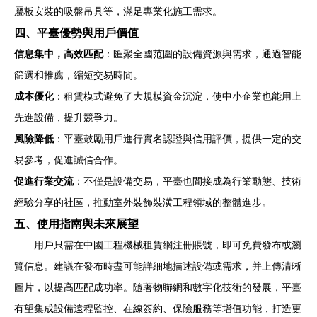
屬板安裝的吸盤吊具等，滿足專業化施工需求。
四、平臺優勢與用戶價值
信息集中，高效匹配
：匯聚全國范圍的設備資源與需求，通過智能
篩選和推薦，縮短交易時間。
成本優化
：租賃模式避免了大規模資金沉淀，使中小企業也能用上
先進設備，提升競爭力。
風險降低
：平臺鼓勵用戶進行實名認證與信用評價，提供一定的交
易參考，促進誠信合作。
促進行業交流
：不僅是設備交易，平臺也間接成為行業動態、技術
經驗分享的社區，推動室外裝飾裝潢工程領域的整體進步。
五、使用指南與未來展望
用戶只需在中國工程機械租賃網注冊賬號，即可免費發布或瀏
覽信息。建議在發布時盡可能詳細地描述設備或需求，并上傳清晰
圖片，以提高匹配成功率。隨著物聯網和數字化技術的發展，平臺
有望集成設備遠程監控、在線簽約、保險服務等增值功能，打造更