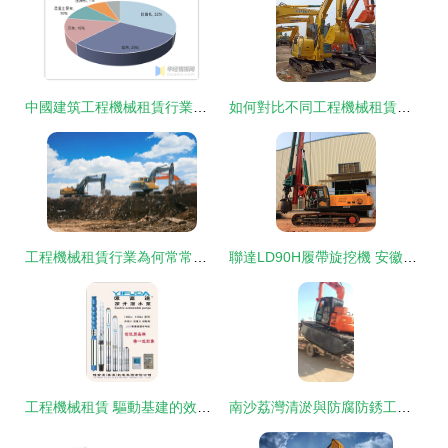
中國建筑工程機械租賃行業發展現狀 存量市場驅動租賃規模持續擴大
如何對比不同工程機械租賃報價，助力室外裝飾裝潢工程明智決策
工程機械租賃行業為何常常被忽視？——防腐防銹工程的關鍵因素
聯達LD90H履帶旋挖機 安徽防腐防銹工程的高效之選
工程機械租賃 驅動基建的效率引擎與智能轉型路徑
南沙荔灣清淤與防腐防銹工程中特種挖掘機出租的低價高性價比方案