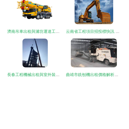
濟南吊車出租與濰坊運達工程機械 防腐防銹技術的卓越應用
云南省工程項目招投標快訊 室外裝飾裝潢工程投標與機械租賃要點解析
長春工程機械出租與室外裝飾裝潢工程找方向指南
曲靖市銑刨機出租價格解析及工程機械租賃指南