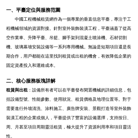
一、平臺定位與服務范圍
中國工程機械租賃網作為一個專業的垂直信息平臺，專注于工
程機械領域的資源對接。針對室外裝飾裝潢工程，平臺涵蓋了從高
空作業車、升降平臺、吊籃、腳手架到混凝土噴涂機、石材切割
機、玻璃幕墻安裝設備等一系列專用機械。無論是短期項目還是長
期合作，用戶都能在這里找到租賃或出租的機會，有效降低企業的
固定資產投入和運維成本。
二、核心服務板塊詳解
租賃與出租
：設備所有者可以在平臺發布閑置機械的詳細信息，包
括設備型號、性能參數、使用狀況、租賃價格及地理位置等。對于
需要進行外墻清洗、涂料施工、廣告牌安裝、景觀打造等室外裝飾
裝潢工程的企業或個人，平臺提供了豐富的設備選擇，支持按日、
周、月甚至項目周期靈活租賃，極大提升了資源利用率和項目靈活
性。